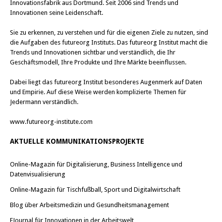
u
u
Innovationsfabrik aus Dortmund. Seit 2006 sind Trends und
e
e
Innovationen seine Leidenschaft.
m
m
F
F
e
e
Sie zu erkennen, zu verstehen und für die eigenen Ziele zu nutzen, sind
n
n
s
s
die Aufgaben des futureorg Instituts. Das futureorg Institut macht die
t
t
Trends und Innovationen sichtbar und verständlich, die Ihr
e
e
r
r
Geschäftsmodell, Ihre Produkte und Ihre Märkte beeinflussen.
g
g
e
e
ö
ö
Dabei liegt das futureorg Institut besonderes Augenmerk auf Daten
f
f
f
f
und Empirie. Auf diese Weise werden komplizierte Themen für
n
n
Jedermann verständlich.
e
e
t
t
)
)
www.futureorg-institute.com
AKTUELLE KOMMUNIKATIONSPROJEKTE
Online-Magazin für Digitalisierung, Business Intelligence und
Datenvisualisierung
Online-Magazin für Tischfußball, Sport und Digitalwirtschaft
Blog über Arbeitsmedizin und Gesundheitsmanagement
EJournal für Innovationen in der Arbeitswelt