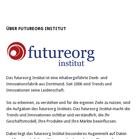
w
c
i
e
t
b
t
o
e
o
r
k
z
z
ÜBER FUTUREORG INSTITUT
u
u
t
t
e
e
i
i
l
l
e
e
n
n
(
(
W
W
i
i
r
r
d
d
Das
futureorg Institut
ist eine inhabergeführte Denk- und
i
i
n
n
Innovationsfabrik aus Dortmund. Seit 2006 sind Trends und
n
n
Innovationen seine Leidenschaft.
e
e
u
u
e
e
Sie zu erkennen, zu verstehen und für die eigenen Ziele zu nutzen, sind
m
m
F
F
die Aufgaben des futureorg Instituts. Das futureorg Institut macht die
e
e
n
n
Trends und Innovationen sichtbar und verständlich, die Ihr
s
s
Geschäftsmodell, Ihre Produkte und Ihre Märkte beeinflussen.
t
t
e
e
r
r
Dabei liegt das futureorg Institut besonderes Augenmerk auf Daten
g
g