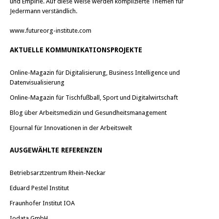
e
e
und Empirie. Auf diese Weise werden komplizierte Themen für
ö
ö
Jedermann verständlich.
f
f
f
f
n
n
www.futureorg-institute.com
e
e
t
t
)
)
AKTUELLE KOMMUNIKATIONSPROJEKTE
Online-Magazin für Digitalisierung, Business Intelligence und
Datenvisualisierung
Online-Magazin für Tischfußball, Sport und Digitalwirtschaft
Blog über Arbeitsmedizin und Gesundheitsmanagement
EJournal für Innovationen in der Arbeitswelt
AUSGEWÄHLTE REFERENZEN
Betriebsarztzentrum Rhein-Neckar
Eduard Pestel Institut
Fraunhofer Institut IOA
Iodata GmbH