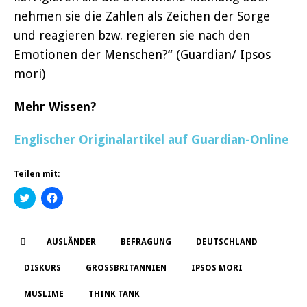
nehmen sie die Zahlen als Zeichen der Sorge
und reagieren bzw. regieren sie nach den
Emotionen der Menschen?“ (Guardian/ Ipsos
mori)
Mehr Wissen?
Englischer Originalartikel auf Guardian-Online
Teilen mit:
K
K
l
l
i
i
c
c
k
k
,
,
AUSLÄNDER
BEFRAGUNG
DEUTSCHLAND
u
u
m
m
ü
a
DISKURS
GROSSBRITANNIEN
IPSOS MORI
b
u
e
f
r
F
MUSLIME
THINK TANK
T
a