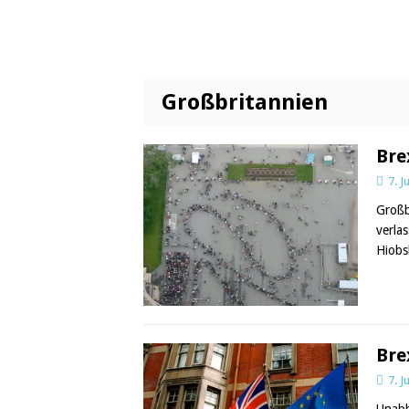
Großbritannien
Bre
7. J
Großb
verla
Hiobs
Bre
7. J
Unabh