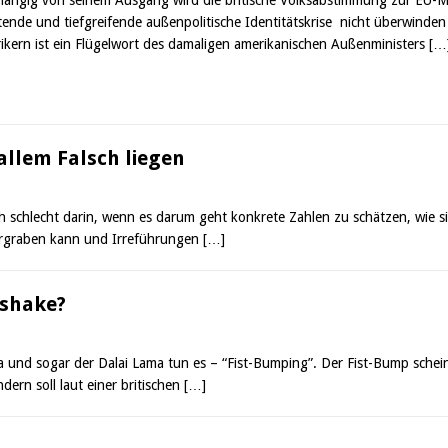
tende und tiefgreifende außenpolitische Identitätskrise nicht überwin
rikern ist ein Flügelwort des damaligen amerikanischen Außenministers
[…
allem Falsch liegen
h schlecht darin, wenn es darum geht konkrete Zahlen zu schätzen, wie si
tergraben kann und Irreführungen
[…]
dshake?
 und sogar der Dalai Lama tun es – “Fist-Bumping”. Der Fist-Bump schein
dern soll laut einer britischen
[…]