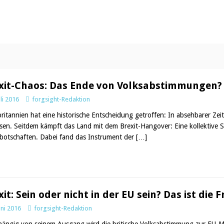
xit-Chaos: Das Ende von Volksabstimmungen?
uli 2016
forgsight-Redaktion
ritannien hat eine historische Entscheidung getroffen: In absehbarer Zeit
ssen. Seitdem kämpft das Land mit dem Brexit-Hangover: Eine kollektive S
botschaften. Dabei fand das Instrument der
[…]
xit: Sein oder nicht in der EU sein? Das ist die
uni 2016
forgsight-Redaktion
ängig von seinem Ausgang wird die britische Volksabstimmung zur EU-Mit