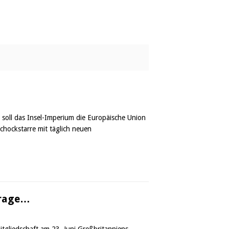
 soll das Insel-Imperium die Europäische Union
chockstarre mit täglich neuen
 Frage…
gliedschaft am 23. Juni Großbritanniens