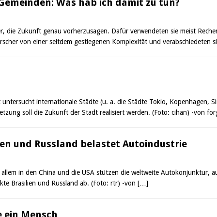
Gemeinden: Was hab ich damit zu tun?
r, die Zukunft genau vorherzusagen. Dafür verwendeten sie meist Rechen
rscher von einer seitdem gestiegenen Komplexität und verabschiedeten 
t untersucht internationale Städte (u. a. die Städte Tokio, Kopenhagen, S
zung soll die Zukunft der Stadt realisiert werden. (Foto: cihan) -von fo
ien und Russland belastet Autoindustrie
lem in den China und die USA stützen die weltweite Autokonjunktur, au
e Brasilien und Russland ab. (Foto: rtr) -von
[…]
e ein Mensch