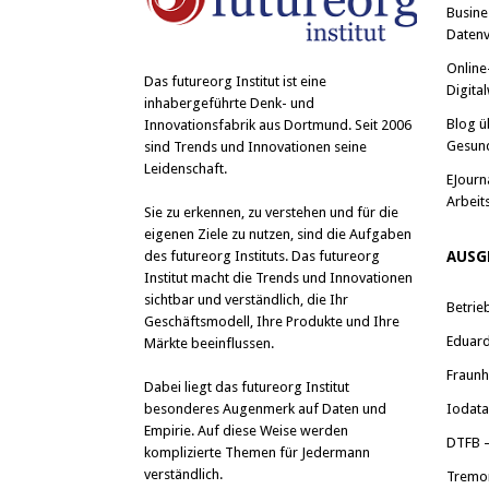
Busine
Datenv
Online
Das
futureorg Institut
ist eine
Digital
inhabergeführte Denk- und
Blog ü
Innovationsfabrik aus Dortmund. Seit 2006
Gesun
sind Trends und Innovationen seine
Leidenschaft.
EJourn
Arbeit
Sie zu erkennen, zu verstehen und für die
eigenen Ziele zu nutzen, sind die Aufgaben
des futureorg Instituts. Das futureorg
AUSG
Institut macht die Trends und Innovationen
sichtbar und verständlich, die Ihr
Betrie
Geschäftsmodell, Ihre Produkte und Ihre
Eduard 
Märkte beeinflussen.
Fraunh
Dabei liegt das futureorg Institut
besonderes Augenmerk auf Daten und
Iodat
Empirie. Auf diese Weise werden
DTFB –
komplizierte Themen für Jedermann
verständlich.
Tremo