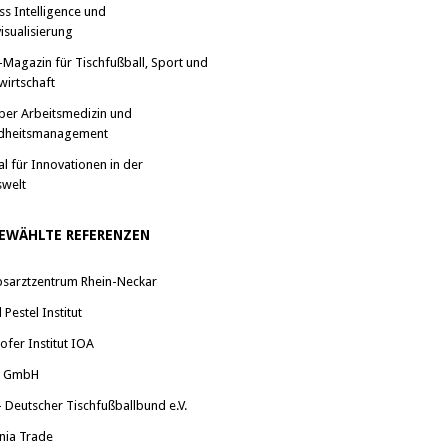
ss Intelligence und
isualisierung
-Magazin für Tischfußball, Sport und
wirtschaft
ber Arbeitsmedizin und
dheitsmanagement
al für Innovationen in der
swelt
EWÄHLTE REFERENZEN
bsarztzentrum Rhein-Neckar
Pestel Institut
ofer Institut IOA
a GmbH
 Deutscher Tischfußballbund e.V.
nia Trade