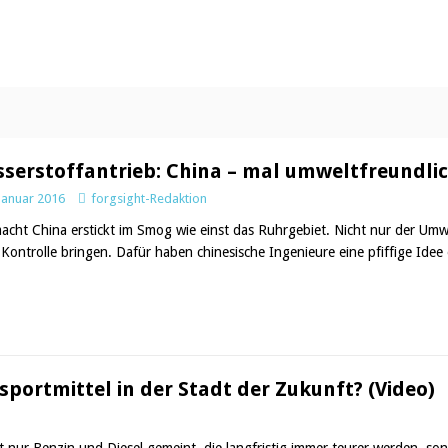
serstoffantrieb: China – mal umweltfreundli
 Januar 2016
forgsight-Redaktion
acht China erstickt im Smog wie einst das Ruhrgebiet. Nicht nur der Umw
Kontrolle bringen. Dafür haben chinesische Ingenieure eine pfiffige Idee e
sportmittel in der Stadt der Zukunft? (Video)
cht nur Benzin und Diesel gemeint, die langfristig immer teurer werden,