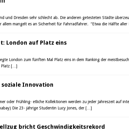
ll
d und Dresden sehr schlecht ab. Die anderen getesteten Städte überzeu
r allem mangelt es an Sicherheit für Fahrradfahrer. “Etwa die Hälfte alle
t: London auf Platz eins
legte London zum fünften Mal Platz eins in dem Ranking der meistbesuc
f Platz
[…]
 soziale Innovation
er oder Frühling- etliche Kollektionen werden zu jeder Jahreszeit auf in
ixabay) Die 23- jährige Studentin Lucy Jones, der
[…]
ellzug bricht Geschwindigkeitsrekord