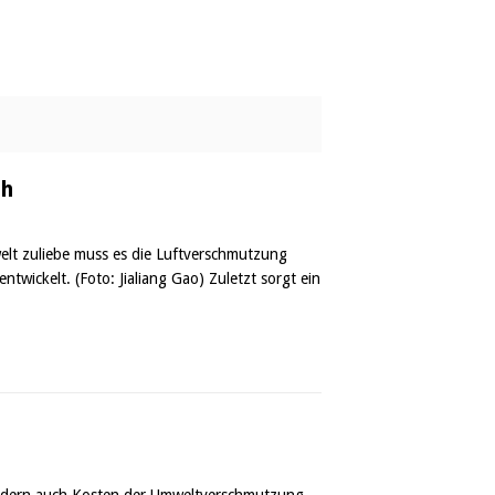
ch
elt zuliebe muss es die Luftverschmutzung
ntwickelt. (Foto: Jialiang Gao) Zuletzt sorgt ein
 sondern auch Kosten der Umweltverschmutzung