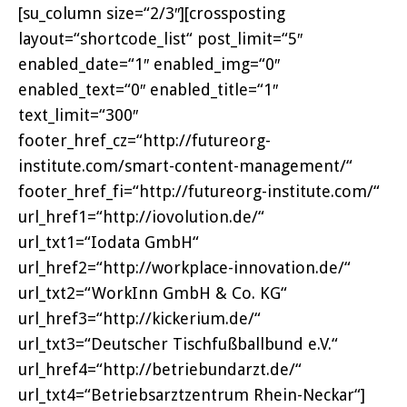
[su_column size=“2/3″][crossposting
layout=“shortcode_list“ post_limit=“5″
enabled_date=“1″ enabled_img=“0″
enabled_text=“0″ enabled_title=“1″
text_limit=“300″
footer_href_cz=“http://futureorg-
institute.com/smart-content-management/“
footer_href_fi=“http://futureorg-institute.com/“
url_href1=“http://iovolution.de/“
url_txt1=“Iodata GmbH“
url_href2=“http://workplace-innovation.de/“
url_txt2=“WorkInn GmbH & Co. KG“
url_href3=“http://kickerium.de/“
url_txt3=“Deutscher Tischfußballbund e.V.“
url_href4=“http://betriebundarzt.de/“
url_txt4=“Betriebsarztzentrum Rhein-Neckar“]