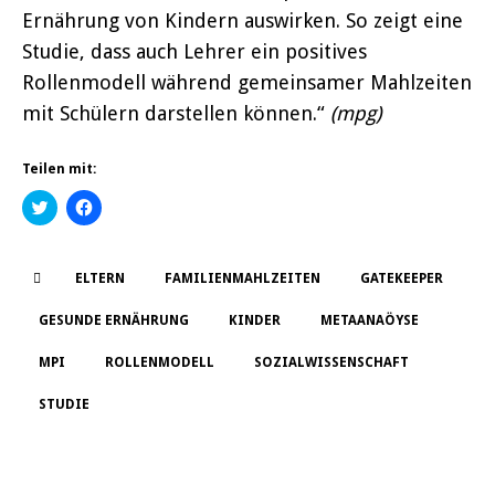
Ernährung von Kindern auswirken. So zeigt eine
Studie, dass auch Lehrer ein positives
Rollenmodell während gemeinsamer Mahlzeiten
mit Schülern darstellen können.“
(mpg)
Teilen mit:
K
K
l
l
i
i
c
c
k
k
,
,
ELTERN
FAMILIENMAHLZEITEN
GATEKEEPER
u
u
m
m
ü
a
GESUNDE ERNÄHRUNG
KINDER
METAANAÖYSE
b
u
e
f
r
F
MPI
ROLLENMODELL
SOZIALWISSENSCHAFT
T
a
w
c
i
e
STUDIE
t
b
t
o
e
o
r
k
z
z
u
u