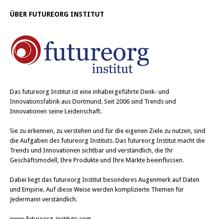
t
t
e
e
ÜBER FUTUREORG INSTITUT
i
i
l
l
e
e
n
n
(
(
W
W
i
i
r
r
d
d
i
i
n
n
n
n
Das
futureorg Institut
ist eine inhabergeführte Denk- und
e
e
u
u
Innovationsfabrik aus Dortmund. Seit 2006 sind Trends und
e
e
Innovationen seine Leidenschaft.
m
m
F
F
e
e
Sie zu erkennen, zu verstehen und für die eigenen Ziele zu nutzen, sind
n
n
s
s
die Aufgaben des futureorg Instituts. Das futureorg Institut macht die
t
t
Trends und Innovationen sichtbar und verständlich, die Ihr
e
e
r
r
Geschäftsmodell, Ihre Produkte und Ihre Märkte beeinflussen.
g
g
e
e
ö
ö
Dabei liegt das futureorg Institut besonderes Augenmerk auf Daten
f
f
f
f
und Empirie. Auf diese Weise werden komplizierte Themen für
n
n
Jedermann verständlich.
e
e
t
t
)
)
www.futureorg-institute.com