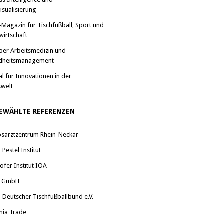
isualisierung
-Magazin für Tischfußball, Sport und
wirtschaft
ber Arbeitsmedizin und
dheitsmanagement
al für Innovationen in der
swelt
EWÄHLTE REFERENZEN
bsarztzentrum Rhein-Neckar
Pestel Institut
ofer Institut IOA
a GmbH
 Deutscher Tischfußballbund e.V.
nia Trade