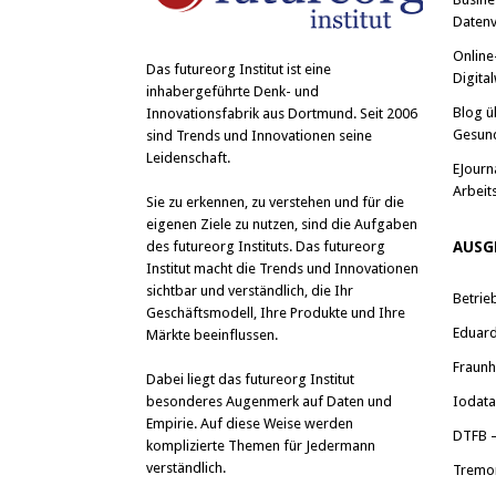
Datenv
Online
Das
futureorg Institut
ist eine
Digital
inhabergeführte Denk- und
Blog ü
Innovationsfabrik aus Dortmund. Seit 2006
Gesun
sind Trends und Innovationen seine
Leidenschaft.
EJourn
Arbeit
Sie zu erkennen, zu verstehen und für die
eigenen Ziele zu nutzen, sind die Aufgaben
des futureorg Instituts. Das futureorg
AUSG
Institut macht die Trends und Innovationen
sichtbar und verständlich, die Ihr
Betrie
Geschäftsmodell, Ihre Produkte und Ihre
Eduard 
Märkte beeinflussen.
Fraunh
Dabei liegt das futureorg Institut
besonderes Augenmerk auf Daten und
Iodat
Empirie. Auf diese Weise werden
DTFB –
komplizierte Themen für Jedermann
verständlich.
Tremo