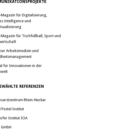
UNIKATIONSPROJEKTE
-Magazin für Digitalisierung,
ss Intelligence und
isualisierung
-Magazin für Tischfußball, Sport und
wirtschaft
ber Arbeitsmedizin und
dheitsmanagement
al für Innovationen in der
swelt
EWÄHLTE REFERENZEN
bsarztzentrum Rhein-Neckar
Pestel Institut
ofer Institut IOA
a GmbH