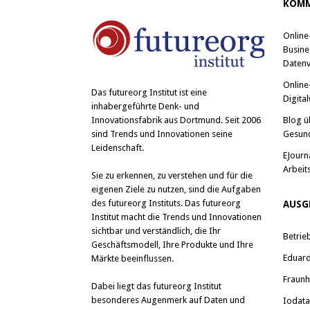
KOMM
Online
Busine
Datenv
Online
Das
futureorg Institut
ist eine
Digital
inhabergeführte Denk- und
Blog ü
Innovationsfabrik aus Dortmund. Seit 2006
Gesun
sind Trends und Innovationen seine
Leidenschaft.
EJourn
Arbeit
Sie zu erkennen, zu verstehen und für die
eigenen Ziele zu nutzen, sind die Aufgaben
des futureorg Instituts. Das futureorg
AUSG
Institut macht die Trends und Innovationen
sichtbar und verständlich, die Ihr
Betrie
Geschäftsmodell, Ihre Produkte und Ihre
Eduard 
Märkte beeinflussen.
Fraunh
Dabei liegt das futureorg Institut
besonderes Augenmerk auf Daten und
Iodat