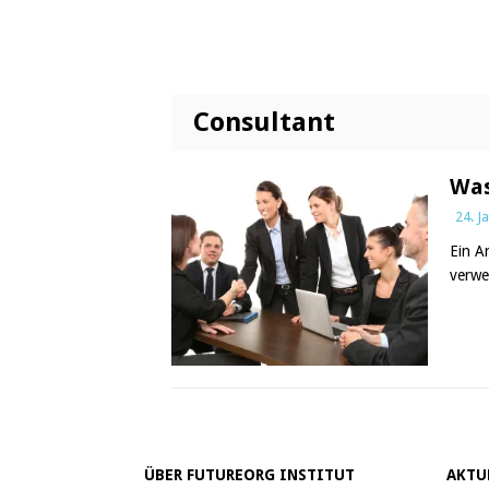
Consultant
Was
24. J
Ein A
verwe
ÜBER FUTUREORG INSTITUT
AKTU