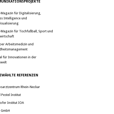
UNIKATIONSPROJEKTE
-Magazin für Digitalisierung,
ss Intelligence und
isualisierung
-Magazin für Tischfußball, Sport und
wirtschaft
ber Arbeitsmedizin und
dheitsmanagement
al für Innovationen in der
swelt
EWÄHLTE REFERENZEN
bsarztzentrum Rhein-Neckar
Pestel Institut
ofer Institut IOA
a GmbH