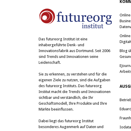
KOMM
Online
Busine
Datenv
Online
Das
futureorg Institut
ist eine
Digital
inhabergeführte Denk- und
Blog ü
Innovationsfabrik aus Dortmund. Seit 2006
Gesun
sind Trends und Innovationen seine
Leidenschaft.
EJourn
Arbeit
Sie zu erkennen, zu verstehen und für die
eigenen Ziele zu nutzen, sind die Aufgaben
des futureorg Instituts. Das futureorg
AUSG
Institut macht die Trends und Innovationen
sichtbar und verständlich, die Ihr
Betrie
Geschäftsmodell, Ihre Produkte und Ihre
Eduard 
Märkte beeinflussen.
Fraunh
Dabei liegt das futureorg Institut
besonderes Augenmerk auf Daten und
Iodat