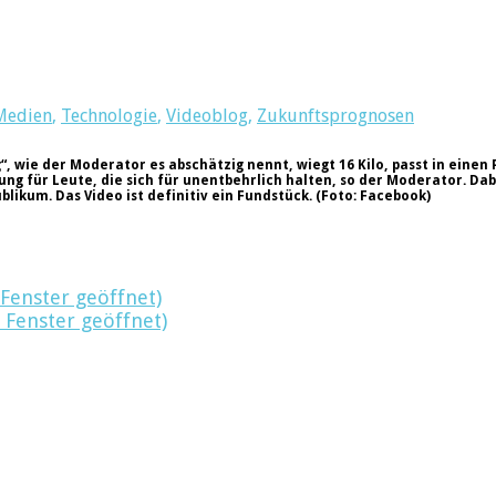
Medien
,
Technologie
,
Videoblog
,
Zukunftsprognosen
, wie der Moderator es abschätzig nennt, wiegt 16 Kilo, passt in einen
ng für Leute, die sich für unentbehrlich halten, so der Moderator. Dabe
blikum. Das Video ist definitiv ein Fundstück. (Foto: Facebook)
 Fenster geöffnet)
 Fenster geöffnet)