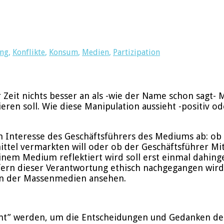
ung
,
Konflikte
,
Konsum
,
Medien
,
Partizipation
 Zeit nichts besser an als -wie der Name schon sagt-
ren soll. Wie diese Manipulation aussieht -positiv o
m Interesse des Geschäftsführers des Mediums ab: ob
ttel vermarkten will oder ob der Geschäftsführer Mit
inem Medium reflektiert wird soll erst einmal dahinge
efern dieser Verantwortung ethisch nachgegangen wird
onen der Massenmedien ansehen.
ormt” werden, um die Entscheidungen und Gedanken der