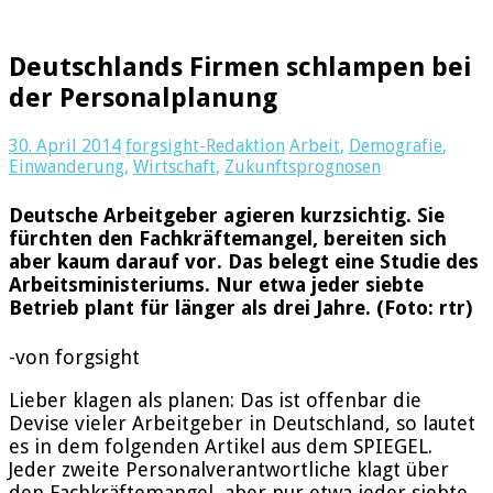
Deutschlands Firmen schlampen bei
der Personalplanung
30. April 2014
forgsight-Redaktion
Arbeit
,
Demografie
,
Einwanderung
,
Wirtschaft
,
Zukunftsprognosen
Deutsche Arbeitgeber agieren kurzsichtig. Sie
fürchten den Fachkräftemangel, bereiten sich
aber kaum darauf vor. Das belegt eine Studie des
Arbeitsministeriums. Nur etwa jeder siebte
Betrieb plant für länger als drei Jahre. (Foto: rtr)
-von forgsight
Lieber klagen als planen: Das ist offenbar die
Devise vieler Arbeitgeber in Deutschland, so lautet
es in dem folgenden Artikel aus dem SPIEGEL.
Jeder zweite Personalverantwortliche klagt über
den Fachkräftemangel, aber nur etwa jeder siebte