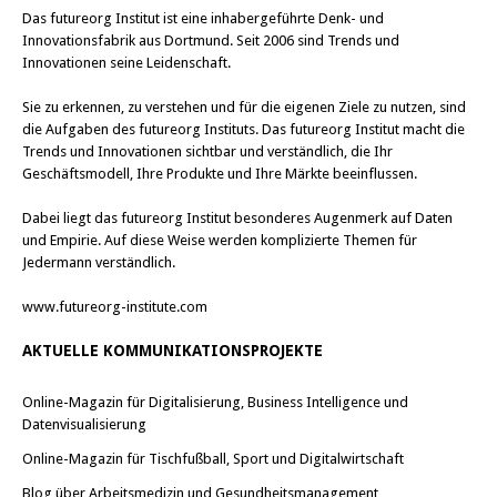
d
d
Das
futureorg Institut
ist eine inhabergeführte Denk- und
i
i
n
n
Innovationsfabrik aus Dortmund. Seit 2006 sind Trends und
n
n
Innovationen seine Leidenschaft.
e
e
u
u
e
e
Sie zu erkennen, zu verstehen und für die eigenen Ziele zu nutzen, sind
m
m
F
F
die Aufgaben des futureorg Instituts. Das futureorg Institut macht die
e
e
n
n
Trends und Innovationen sichtbar und verständlich, die Ihr
s
s
Geschäftsmodell, Ihre Produkte und Ihre Märkte beeinflussen.
t
t
e
e
r
r
Dabei liegt das futureorg Institut besonderes Augenmerk auf Daten
g
g
e
e
und Empirie. Auf diese Weise werden komplizierte Themen für
ö
ö
Jedermann verständlich.
f
f
f
f
n
n
www.futureorg-institute.com
e
e
t
t
)
)
AKTUELLE KOMMUNIKATIONSPROJEKTE
Online-Magazin für Digitalisierung, Business Intelligence und
Datenvisualisierung
Online-Magazin für Tischfußball, Sport und Digitalwirtschaft
Blog über Arbeitsmedizin und Gesundheitsmanagement