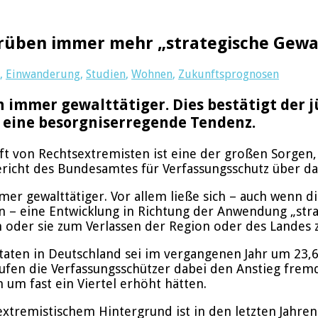
erüben immer mehr „strategische Gewa
,
Einwanderung
,
Studien
,
Wohnen
,
Zukunftsprognosen
immer gewalttätiger. Dies bestätigt der j
 eine besorgniserregende Tendenz.
ft von Rechtsextremisten ist eine der großen Sorgen
Bericht des Bundesamtes für Verfassungsschutz über da
r gewalttätiger. Vor allem ließe sich – auch wenn d
 – eine Entwicklung in Richtung der Anwendung „strat
 oder sie zum Verlassen der Region oder des Landes 
taten in Deutschland sei im vergangenen Jahr um 23,6
tufen die Verfassungsschützer dabei den Anstieg frem
h um fast ein Viertel erhöht hätten.
extremistischem Hintergrund ist in den letzten Jahre