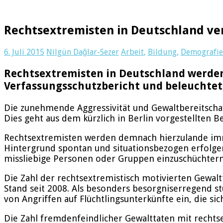
Rechtsextremisten in Deutschland v
6. Juli 2015
Nilgün Dağlar-Sezer
Arbeit
,
Bildung
,
Demografie
Rechtsextremisten in Deutschland werden 
Verfassungsschutzbericht und beleuchtet
Die zunehmende Aggressivität und Gewaltbereitscha
Dies geht aus dem kürzlich in Berlin vorgestellten 
Rechtsextremisten werden demnach hierzulande imme
Hintergrund spontan und situationsbezogen erfolgen
missliebige Personen oder Gruppen einzuschüchtern
Die Zahl der rechtsextremistisch motivierten Gewalt
Stand seit 2008. Als besonders besorgniserregend s
von Angriffen auf Flüchtlingsunterkünfte ein, die sic
Die Zahl fremdenfeindlicher Gewalttaten mit rechts