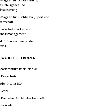
-Magazin für Digitalisierung,
ss Intelligence und
isualisierung
-Magazin für Tischfußball, Sport und
wirtschaft
ber Arbeitsmedizin und
dheitsmanagement
al für Innovationen in der
swelt
EWÄHLTE REFERENZEN
bsarztzentrum Rhein-Neckar
Pestel Institut
ofer Institut IOA
a GmbH
 Deutscher Tischfußballbund e.V.
nia Trade