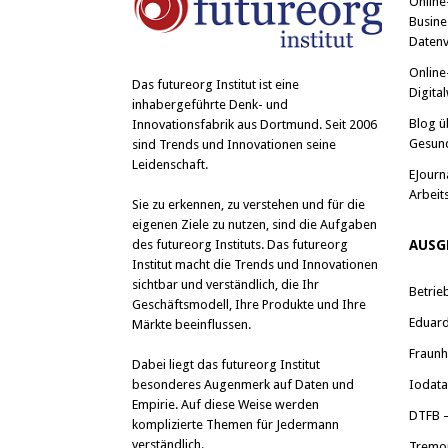
Online
Busine
Datenv
Online
Das
futureorg Institut
ist eine
Digital
inhabergeführte Denk- und
Blog ü
Innovationsfabrik aus Dortmund. Seit 2006
Gesun
sind Trends und Innovationen seine
Leidenschaft.
EJourn
Arbeit
Sie zu erkennen, zu verstehen und für die
eigenen Ziele zu nutzen, sind die Aufgaben
des futureorg Instituts. Das futureorg
AUSG
Institut macht die Trends und Innovationen
sichtbar und verständlich, die Ihr
Betrie
Geschäftsmodell, Ihre Produkte und Ihre
Eduard 
Märkte beeinflussen.
Fraunh
Dabei liegt das futureorg Institut
besonderes Augenmerk auf Daten und
Iodat
Empirie. Auf diese Weise werden
DTFB –
komplizierte Themen für Jedermann
verständlich.
Tremo