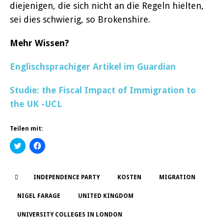
diejenigen, die sich nicht an die Regeln hielten,
sei dies schwierig, so Brokenshire.
Mehr Wissen?
Englischsprachiger Artikel im Guardian
Studie: the Fiscal Impact of Immigration to
the UK -UCL
Teilen mit:
K
K
l
l
i
i
c
c
k
k
,
,
INDEPENDENCE PARTY
KOSTEN
MIGRATION
u
u
m
m
ü
a
NIGEL FARAGE
UNITED KINGDOM
b
u
e
f
r
F
UNIVERSITY COLLEGES IN LONDON