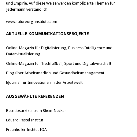
e
e
und Empirie. Auf diese Weise werden komplizierte Themen für
ö
ö
Jedermann verständlich.
f
f
f
f
n
n
www.futureorg-institute.com
e
e
t
t
)
)
AKTUELLE KOMMUNIKATIONSPROJEKTE
Online-Magazin für Digitalisierung, Business Intelligence und
Datenvisualisierung
Online-Magazin für Tischfußball, Sport und Digitalwirtschaft
Blog über Arbeitsmedizin und Gesundheitsmanagement
EJournal für Innovationen in der Arbeitswelt
AUSGEWÄHLTE REFERENZEN
Betriebsarztzentrum Rhein-Neckar
Eduard Pestel Institut
Fraunhofer Institut IOA