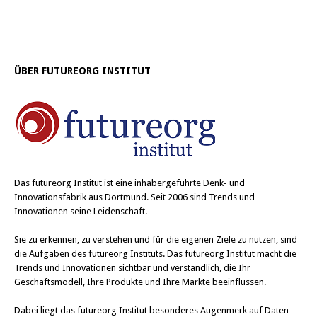
T
a
w
c
i
e
t
b
t
o
e
o
r
k
z
z
ÜBER FUTUREORG INSTITUT
u
u
t
t
e
e
i
i
l
l
e
e
n
n
(
(
W
W
i
i
r
r
d
d
Das
futureorg Institut
ist eine inhabergeführte Denk- und
i
i
n
n
Innovationsfabrik aus Dortmund. Seit 2006 sind Trends und
n
n
Innovationen seine Leidenschaft.
e
e
u
u
e
e
Sie zu erkennen, zu verstehen und für die eigenen Ziele zu nutzen, sind
m
m
F
F
die Aufgaben des futureorg Instituts. Das futureorg Institut macht die
e
e
n
n
Trends und Innovationen sichtbar und verständlich, die Ihr
s
s
Geschäftsmodell, Ihre Produkte und Ihre Märkte beeinflussen.
t
t
e
e
r
r
Dabei liegt das futureorg Institut besonderes Augenmerk auf Daten
g
g