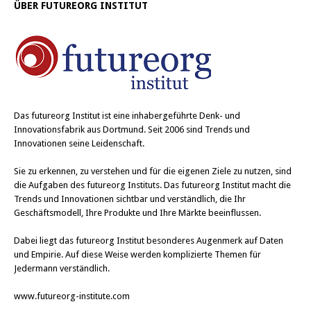
e
e
ÜBER FUTUREORG INSTITUT
n
n
(
(
W
W
i
i
r
r
d
d
i
i
n
n
n
n
e
e
u
u
e
e
Das
futureorg Institut
ist eine inhabergeführte Denk- und
m
m
F
F
Innovationsfabrik aus Dortmund. Seit 2006 sind Trends und
e
e
Innovationen seine Leidenschaft.
n
n
s
s
t
t
Sie zu erkennen, zu verstehen und für die eigenen Ziele zu nutzen, sind
e
e
r
r
die Aufgaben des futureorg Instituts. Das futureorg Institut macht die
g
g
Trends und Innovationen sichtbar und verständlich, die Ihr
e
e
ö
ö
Geschäftsmodell, Ihre Produkte und Ihre Märkte beeinflussen.
f
f
f
f
n
n
Dabei liegt das futureorg Institut besonderes Augenmerk auf Daten
e
e
t
t
und Empirie. Auf diese Weise werden komplizierte Themen für
)
)
Jedermann verständlich.
www.futureorg-institute.com