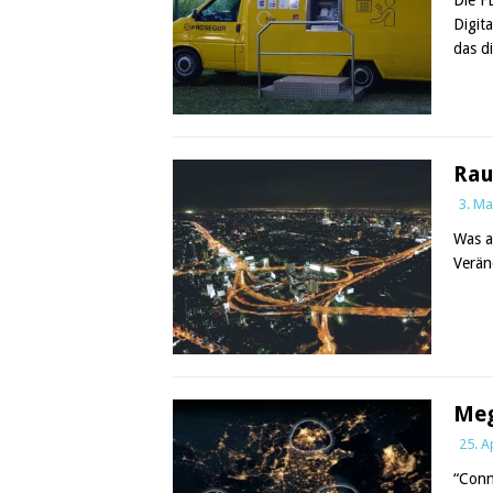
Digit
das d
Rau
3. Ma
Was a
Verän
Meg
25. A
“Conn