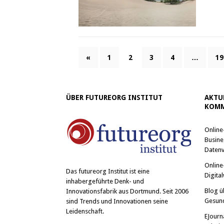
«
1
2
3
4
…
19
ÜBER FUTUREORG INSTITUT
AKTU
KOMM
Online
Busine
Datenv
Online
Das
futureorg Institut
ist eine
Digital
inhabergeführte Denk- und
Blog ü
Innovationsfabrik aus Dortmund. Seit 2006
Gesun
sind Trends und Innovationen seine
Leidenschaft.
EJourn