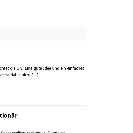
tet die UN. Eine gute Idee und ein einfaches
er ist dabei nicht
[…]
ktionär
Sezer schlicht reaktionär. Denn wer