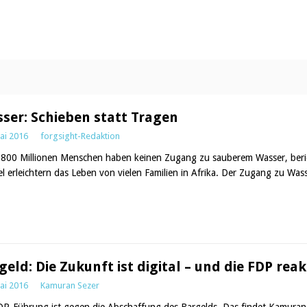
ser: Schieben statt Tragen
ai 2016
forgsight-Redaktion
800 Millionen Menschen haben keinen Zugang zu sauberem Wasser, berich
el erleichtern das Leben von vielen Familien in Afrika. Der Zugang zu Wass
geld: Die Zukunft ist digital – und die FDP rea
ai 2016
Kamuran Sezer
DP-Führung ist gegen die Abschaffung des Bargelds. Das findet Kamuran 