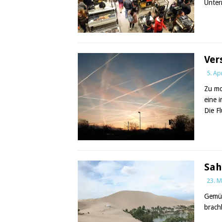
Unte
Ver
5. Ap
Zu mo
eine 
Die Fl
Sah
23. M
Gemüs
brach