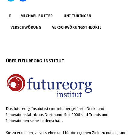
i
i
c
c
k
k
,
,
MICHAEL BUTTER
UNI TÜBINGEN
u
u
m
m
ü
a
VERSCHWÖRUNG
VERSCHWÖRUNGSTHEORIE
b
u
e
f
r
F
T
a
w
c
i
e
t
b
t
o
ÜBER FUTUREORG INSTITUT
e
o
r
k
z
z
u
u
t
t
e
e
i
i
l
l
e
e
n
n
(
(
W
W
Das
futureorg Institut
ist eine inhabergeführte Denk- und
i
i
r
r
Innovationsfabrik aus Dortmund. Seit 2006 sind Trends und
d
d
Innovationen seine Leidenschaft.
i
i
n
n
n
n
e
e
Sie zu erkennen, zu verstehen und für die eigenen Ziele zu nutzen, sind