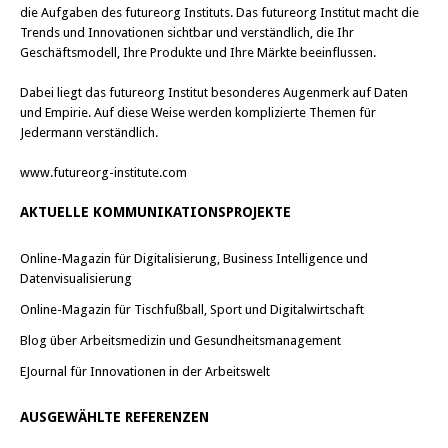
u
u
die Aufgaben des futureorg Instituts. Das futureorg Institut macht die
e
e
m
m
Trends und Innovationen sichtbar und verständlich, die Ihr
F
F
Geschäftsmodell, Ihre Produkte und Ihre Märkte beeinflussen.
e
e
n
n
s
s
Dabei liegt das futureorg Institut besonderes Augenmerk auf Daten
t
t
e
e
und Empirie. Auf diese Weise werden komplizierte Themen für
r
r
Jedermann verständlich.
g
g
e
e
ö
ö
www.futureorg-institute.com
f
f
f
f
n
n
AKTUELLE KOMMUNIKATIONSPROJEKTE
e
e
t
t
)
)
Online-Magazin für Digitalisierung, Business Intelligence und
Datenvisualisierung
Online-Magazin für Tischfußball, Sport und Digitalwirtschaft
Blog über Arbeitsmedizin und Gesundheitsmanagement
EJournal für Innovationen in der Arbeitswelt
AUSGEWÄHLTE REFERENZEN