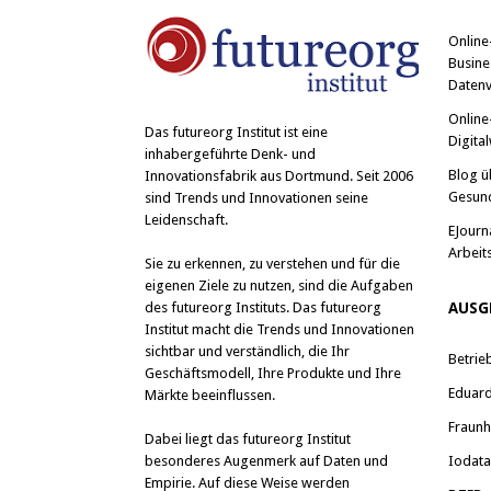
e
o
r
k
z
z
Online
u
u
t
t
Busine
e
e
i
i
Datenv
l
l
e
e
Online
n
n
Das
futureorg Institut
ist eine
Digital
(
(
inhabergeführte Denk- und
W
W
i
i
Blog ü
Innovationsfabrik aus Dortmund. Seit 2006
r
r
Gesun
sind Trends und Innovationen seine
d
d
i
i
Leidenschaft.
n
n
EJourn
n
n
Arbeit
e
e
Sie zu erkennen, zu verstehen und für die
u
u
e
e
eigenen Ziele zu nutzen, sind die Aufgaben
m
m
des futureorg Instituts. Das futureorg
AUSG
F
F
e
e
Institut macht die Trends und Innovationen
n
n
sichtbar und verständlich, die Ihr
s
s
Betrie
t
t
Geschäftsmodell, Ihre Produkte und Ihre
e
e
Eduard 
Märkte beeinflussen.
r
r
g
g
e
e
Fraunh
Dabei liegt das futureorg Institut
ö
ö
f
f
besonderes Augenmerk auf Daten und
Iodat
f
f
Empirie. Auf diese Weise werden
n
n