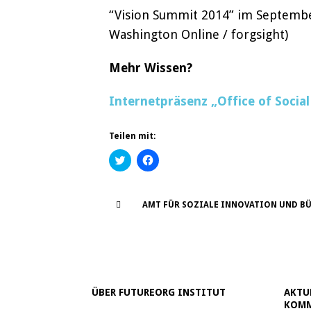
“Vision Summit 2014” im September
Washington Online / forgsight)
Mehr Wissen?
Internetpräsenz „Office of Social
Teilen mit:
K
K
l
l
i
i
c
c
k
k
,
,
AMT FÜR SOZIALE INNOVATION UND B
u
u
m
m
ü
a
b
u
e
f
r
F
T
a
w
c
i
e
ÜBER FUTUREORG INSTITUT
AKTU
t
b
t
o
KOMM