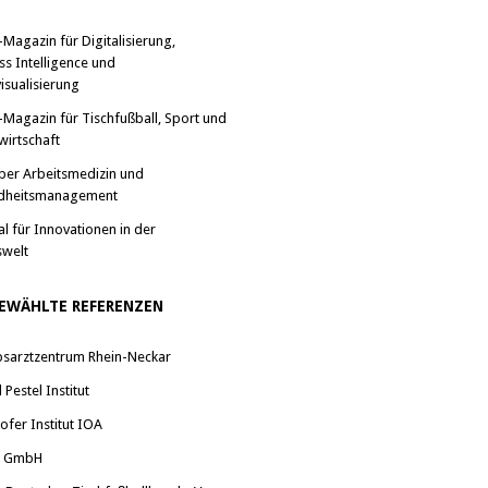
-Magazin für Digitalisierung,
ss Intelligence und
isualisierung
-Magazin für Tischfußball, Sport und
wirtschaft
ber Arbeitsmedizin und
dheitsmanagement
al für Innovationen in der
swelt
EWÄHLTE REFERENZEN
bsarztzentrum Rhein-Neckar
Pestel Institut
ofer Institut IOA
a GmbH