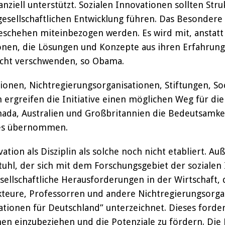
ziell unterstützt. Sozialen Innovationen sollten Str
esellschaftlichen Entwicklung führen. Das Besondere 
eschehen miteinbezogen werden. Es wird mit, anstatt
ionen, die Lösungen und Konzepte aus ihren Erfahrung
nicht verschwenden, so Obama.
ionen, Nichtregierungsorganisationen, Stiftungen, So
 ergreifen die Initiative einen möglichen Weg für d
ada, Australien und Großbritannien die Bedeutsamke
tes übernommen.
ation als Disziplin als solche noch nicht etabliert. Au
stuhl, der sich mit dem Forschungsgebiet der sozialen
ellschaftliche Herausforderungen in der Wirtschaft, de
 Akteure, Professorren und andere Nichtregierungsor
tionen für Deutschland” unterzeichnet. Dieses fordert 
n einzubeziehen und die Potenziale zu fördern. Die E