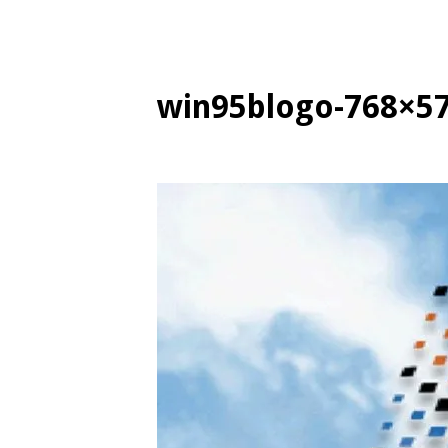
win95blogo-768×5