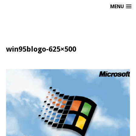
MENU
win95blogo-625×500