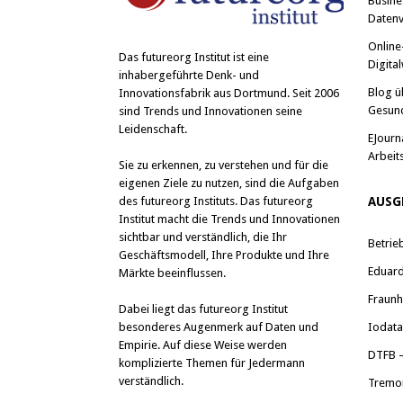
Busine
e
e
i
i
Datenv
l
l
e
e
Online
n
n
Das
futureorg Institut
ist eine
Digital
(
(
inhabergeführte Denk- und
W
W
i
i
Blog ü
Innovationsfabrik aus Dortmund. Seit 2006
r
r
Gesun
sind Trends und Innovationen seine
d
d
i
i
Leidenschaft.
n
n
EJourn
n
n
Arbeit
e
e
Sie zu erkennen, zu verstehen und für die
u
u
e
e
eigenen Ziele zu nutzen, sind die Aufgaben
m
m
des futureorg Instituts. Das futureorg
AUSG
F
F
e
e
Institut macht die Trends und Innovationen
n
n
sichtbar und verständlich, die Ihr
s
s
Betrie
t
t
Geschäftsmodell, Ihre Produkte und Ihre
e
e
Eduard 
Märkte beeinflussen.
r
r
g
g
e
e
Fraunh
Dabei liegt das futureorg Institut
ö
ö
f
f
besonderes Augenmerk auf Daten und
Iodat
f
f
Empirie. Auf diese Weise werden
n
n
DTFB –
e
e
komplizierte Themen für Jedermann
t
t
verständlich.
)
)
Tremo