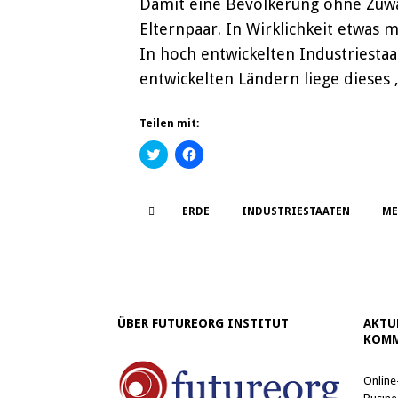
Damit eine Bevölkerung ohne Zuwand
Elternpaar. In Wirklichkeit etwas 
In hoch entwickelten Industriestaa
entwickelten Ländern liege dieses 
Teilen mit:
K
K
l
l
i
i
c
c
k
k
,
,
ERDE
INDUSTRIESTAATEN
ME
u
u
m
m
ü
a
b
u
e
f
r
F
T
a
w
c
i
e
ÜBER FUTUREORG INSTITUT
AKTU
t
b
t
o
KOMM
e
o
r
k
z
z
Online
u
u
t
t