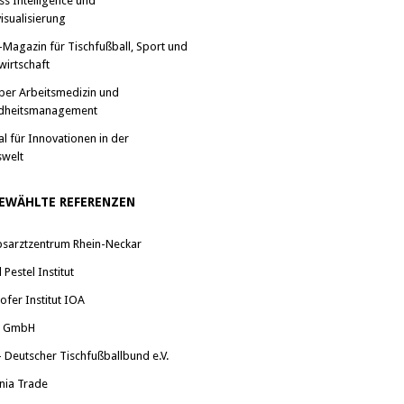
ss Intelligence und
isualisierung
-Magazin für Tischfußball, Sport und
wirtschaft
ber Arbeitsmedizin und
dheitsmanagement
al für Innovationen in der
swelt
EWÄHLTE REFERENZEN
bsarztzentrum Rhein-Neckar
Pestel Institut
ofer Institut IOA
a GmbH
 Deutscher Tischfußballbund e.V.
nia Trade