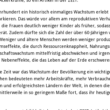
Ackerkrume, so ein Artikel in der ZEIT.
rhundert ein historisch einmaliges Wachstum erlebt h
kieren. Das würde vor allem am reproduktiven Verhal
ie Frauen deutlich weniger Kinder als früher, sodas
rät. Zudem dürfte sich die Zahl der über 60-Jährigen 
. Weniger und ältere Menschen werden weniger produ
seffekte, die durch Ressourcenknappheit, Nahrungsm
rtschaftswachstum mittelfristig abschwächen und irge
 Nebeneffekte, die das Leben auf der Erde erschwere
ge Zeit war das Wachstum der Bevölkerung ein wichtig
hen bedeuteten mehr Arbeitskräfte, mehr Verbrauche
en und erfolgreichsten Ländern der Welt, in denen d
ittlerweile in so geringem Maße fort, dass ihr heutige