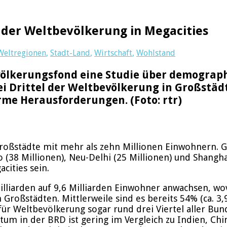
l der Weltbevölkerung in Megacities
Weltregionen
,
Stadt-Land
,
Wirtschaft
,
Wohlstand
ölkerungsfond eine Studie über demograp
wei Drittel der Weltbevölkerung in Großstä
rme Herausforderungen. (Foto: rtr)
oßstädte mit mehr als zehn Millionen Einwohnern. Gut
 (38 Millionen), Neu-Delhi (25 Millionen) und Shangh
cities sein.
lliarden auf 9,6 Milliarden Einwohner anwachsen, wovo
Großstädten. Mittlerweile sind es bereits 54% (ca. 3
für Weltbevölkerung sogar rund drei Viertel aller Bu
 in der BRD ist gering im Vergleich zu Indien, China 