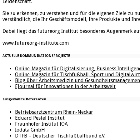
Leidenschaft.
Sie zu erkennen, zu verstehen und für die eigenen Ziele zu n
verständlich, die Ihr Geschäftsmodell, Ihre Produkte und Ihr
Dabei liegt das futureorg Institut besonderes Augenmerk au
www.futureorg-institute.com
AKTUELLE KOMMUNIKATIONSPROJEKTE
Online-Magazin für Digitalisierung, Business Intellige
Online-Magazin für Tischfußball, Sport und Digitalwirt
Blog über Arbeitsmedizin und Gesundheitsmanagemen
EJournal für Innovationen in der Arbeitswelt
ausgewählte Referenzen
Betriebsarztzentrum Rhein-Neckar
Eduard Pestel Institut
Fraunhofer Institut IOA
Iodata GmbH
DTFB – Deutscher Tischfußballbund e.V.