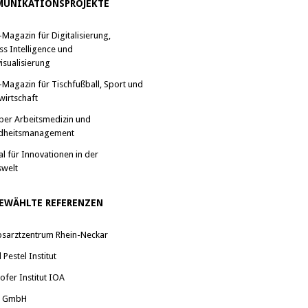
UNIKATIONSPROJEKTE
-Magazin für Digitalisierung,
ss Intelligence und
isualisierung
-Magazin für Tischfußball, Sport und
wirtschaft
ber Arbeitsmedizin und
dheitsmanagement
al für Innovationen in der
swelt
EWÄHLTE REFERENZEN
bsarztzentrum Rhein-Neckar
Pestel Institut
ofer Institut IOA
a GmbH