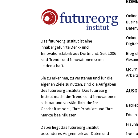
KOMM
Online
Busine
Datenv
Online
Das
futureorg Institut
ist eine
Digital
inhabergeführte Denk- und
Blog ü
Innovationsfabrik aus Dortmund. Seit 2006
Gesun
sind Trends und Innovationen seine
Leidenschaft.
EJourn
Arbeit
Sie zu erkennen, zu verstehen und für die
eigenen Ziele zu nutzen, sind die Aufgaben
des futureorg Instituts. Das futureorg
AUSG
Institut macht die Trends und Innovationen
sichtbar und verständlich, die Ihr
Betrie
Geschäftsmodell, Ihre Produkte und Ihre
Eduard 
Märkte beeinflussen.
Fraunh
Dabei liegt das futureorg Institut
besonderes Augenmerk auf Daten und
Iodat