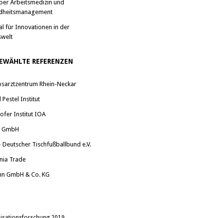
ber Arbeitsmedizin und
dheitsmanagement
al für Innovationen in der
swelt
EWÄHLTE REFERENZEN
bsarztzentrum Rhein-Neckar
Pestel Institut
ofer Institut IOA
a GmbH
 Deutscher Tischfußballbund e.V.
nia Trade
nn GmbH & Co. KG
anisationsforschung 2019