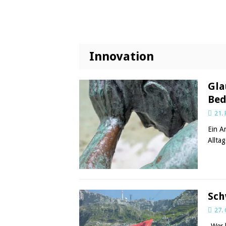
Innovation
Gla
Bed
21.
Ein A
Allta
Sch
27.
„Wer 