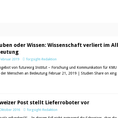
uben oder Wissen: Wissenschaft verliert im A
eutung
 Februar 2019
forgsight-Redaktion
ngebot von futureorg Institut – Forschung und Kommunikation für KMU G
g der Menschen an Bedeutung Februar 21, 2019 | Studien Share on xing 
weizer Post stellt Lieferroboter vor
 Oktober 2016
forgsight-Redaktion
hat’s erfunden!?“ – In diesem Fall nicht zwingend die Schweizer, aber die