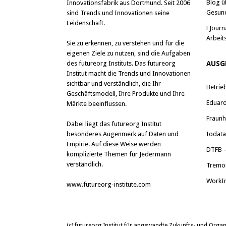
Blog ü
Innovationsfabrik aus Dortmund. Seit 2006
Gesun
sind Trends und Innovationen seine
Leidenschaft.
EJourn
Arbeit
Sie zu erkennen, zu verstehen und für die
eigenen Ziele zu nutzen, sind die Aufgaben
des futureorg Instituts. Das futureorg
AUSG
Institut macht die Trends und Innovationen
sichtbar und verständlich, die Ihr
Betrie
Geschäftsmodell, Ihre Produkte und Ihre
Eduard 
Märkte beeinflussen.
Fraunh
Dabei liegt das futureorg Institut
besonderes Augenmerk auf Daten und
Iodat
Empirie. Auf diese Weise werden
DTFB –
komplizierte Themen für Jedermann
verständlich.
Tremo
WorkI
www.futureorg-institute.com
(c) futureorg Institut für angewandte Zukunfts- und Org