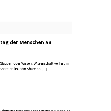
lltag der Menschen an
lauben oder Wissen: Wissenschaft verliert im
Share on linkedin Share on
[…]
 Schweizer Post spielt ganz vorne mit, wenn es