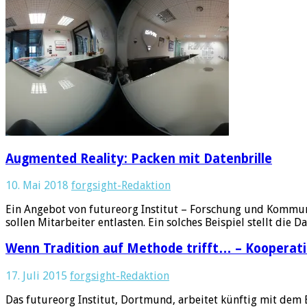
Augmented Reality: Packen mit Datenbrille
10. Mai 2018
forgsight-Redaktion
Ein Angebot von futureorg Institut – Forschung und Kommuni
sollen Mitarbeiter entlasten. Ein solches Beispiel stellt die 
Wenn Tradition auf Methode trifft… – Kooperatio
17. Juli 2015
forgsight-Redaktion
Das futureorg Institut, Dortmund, arbeitet künftig mit de