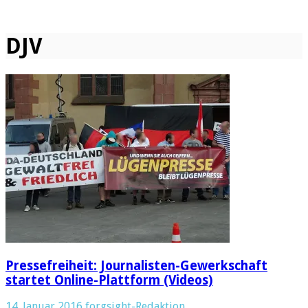
DJV
Pressefreiheit: Journalisten-Gewerkschaft
startet Online-Plattform (Videos)
14. Januar 2016
forgsight-Redaktion