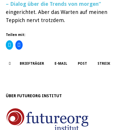
– Dialog über die Trends von morgen“
eingerichtet. Aber das Warten auf meinen
Teppich nervt trotzdem.
Teilen mit:
K
K
l
l
i
i
c
c
k
k
,
,
BRIEFTRÄGER
E-MAIL
POST
STREIK
u
u
m
m
ü
a
b
u
e
f
r
F
T
a
w
c
ÜBER FUTUREORG INSTITUT
i
e
t
b
t
o
e
o
r
k
z
z
u
u
t
t
e
e