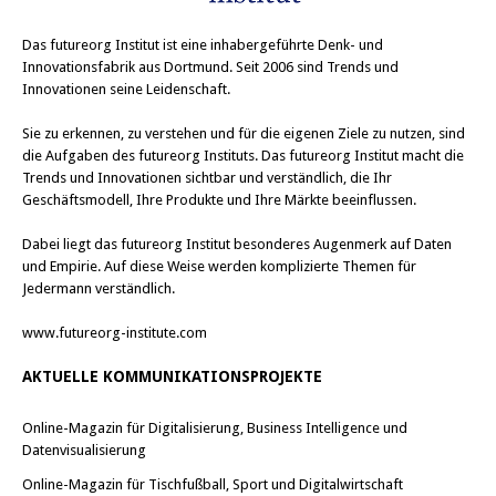
i
i
l
l
e
e
Das
n
futureorg Institut
n
ist eine inhabergeführte Denk- und
(
(
Innovationsfabrik aus Dortmund. Seit 2006 sind Trends und
W
W
i
i
Innovationen seine Leidenschaft.
r
r
d
d
i
i
Sie zu erkennen, zu verstehen und für die eigenen Ziele zu nutzen, sind
n
n
die Aufgaben des futureorg Instituts. Das futureorg Institut macht die
n
n
e
e
Trends und Innovationen sichtbar und verständlich, die Ihr
u
u
Geschäftsmodell, Ihre Produkte und Ihre Märkte beeinflussen.
e
e
m
m
F
F
Dabei liegt das futureorg Institut besonderes Augenmerk auf Daten
e
e
n
n
und Empirie. Auf diese Weise werden komplizierte Themen für
s
s
Jedermann verständlich.
t
t
e
e
r
r
www.futureorg-institute.com
g
g
e
e
ö
ö
AKTUELLE KOMMUNIKATIONSPROJEKTE
f
f
f
f
n
n
e
e
Online-Magazin für Digitalisierung, Business Intelligence und
t
t
)
)
Datenvisualisierung
Online-Magazin für Tischfußball, Sport und Digitalwirtschaft