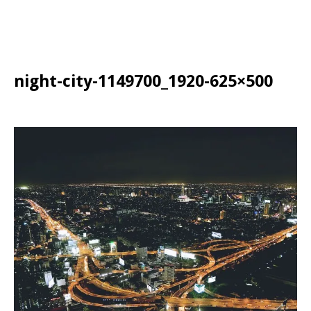
night-city-1149700_1920-625×500