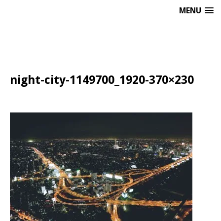
MENU
night-city-1149700_1920-370×230