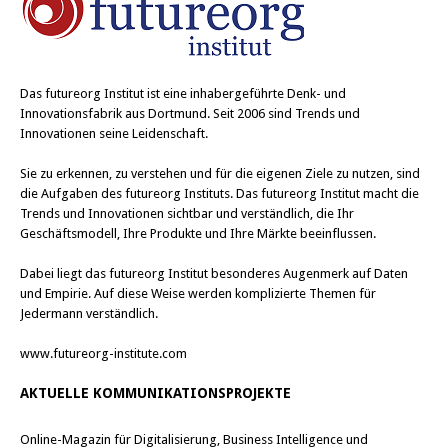
d
d
i
i
n
n
n
n
e
e
u
u
e
e
Das
futureorg Institut
ist eine inhabergeführte Denk- und
m
m
F
F
Innovationsfabrik aus Dortmund. Seit 2006 sind Trends und
e
e
Innovationen seine Leidenschaft.
n
n
s
s
t
t
Sie zu erkennen, zu verstehen und für die eigenen Ziele zu nutzen, sind
e
e
r
r
die Aufgaben des futureorg Instituts. Das futureorg Institut macht die
g
g
Trends und Innovationen sichtbar und verständlich, die Ihr
e
e
ö
ö
Geschäftsmodell, Ihre Produkte und Ihre Märkte beeinflussen.
f
f
f
f
n
n
Dabei liegt das futureorg Institut besonderes Augenmerk auf Daten
e
e
t
t
und Empirie. Auf diese Weise werden komplizierte Themen für
)
)
Jedermann verständlich.
www.futureorg-institute.com
AKTUELLE KOMMUNIKATIONSPROJEKTE
Online-Magazin für Digitalisierung, Business Intelligence und