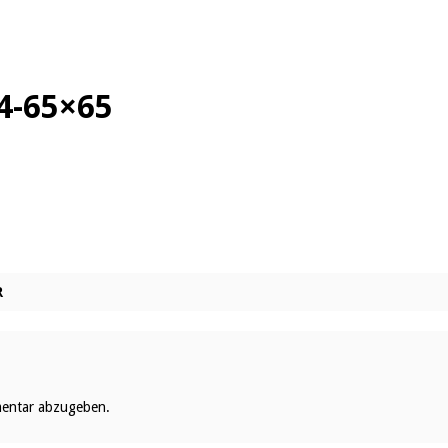
4-65×65
R
entar abzugeben.