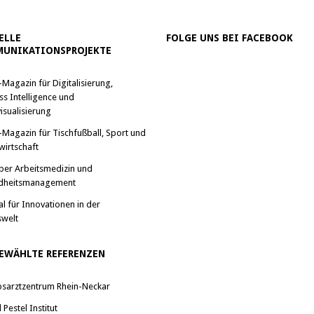
ELLE
FOLGE UNS BEI FACEBOOK
UNIKATIONSPROJEKTE
-Magazin für Digitalisierung,
ss Intelligence und
isualisierung
-Magazin für Tischfußball, Sport und
wirtschaft
ber Arbeitsmedizin und
dheitsmanagement
al für Innovationen in der
swelt
EWÄHLTE REFERENZEN
bsarztzentrum Rhein-Neckar
Pestel Institut