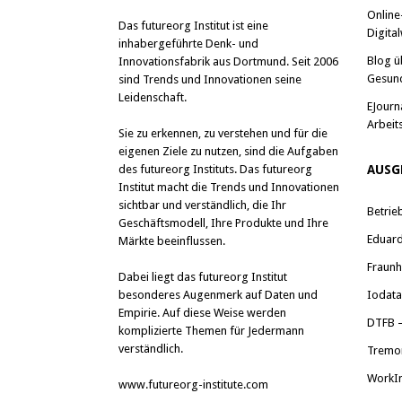
Online
Das
futureorg Institut
ist eine
Digital
inhabergeführte Denk- und
Blog ü
Innovationsfabrik aus Dortmund. Seit 2006
Gesun
sind Trends und Innovationen seine
Leidenschaft.
EJourn
Arbeit
Sie zu erkennen, zu verstehen und für die
eigenen Ziele zu nutzen, sind die Aufgaben
des futureorg Instituts. Das futureorg
AUSG
Institut macht die Trends und Innovationen
sichtbar und verständlich, die Ihr
Betrie
Geschäftsmodell, Ihre Produkte und Ihre
Eduard 
Märkte beeinflussen.
Fraunh
Dabei liegt das futureorg Institut
besonderes Augenmerk auf Daten und
Iodat
Empirie. Auf diese Weise werden
DTFB –
komplizierte Themen für Jedermann
verständlich.
Tremo
WorkI
www.futureorg-institute.com