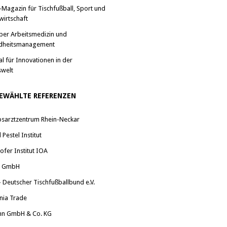
-Magazin für Tischfußball, Sport und
wirtschaft
ber Arbeitsmedizin und
dheitsmanagement
al für Innovationen in der
swelt
EWÄHLTE REFERENZEN
bsarztzentrum Rhein-Neckar
Pestel Institut
ofer Institut IOA
a GmbH
 Deutscher Tischfußballbund e.V.
nia Trade
nn GmbH & Co. KG