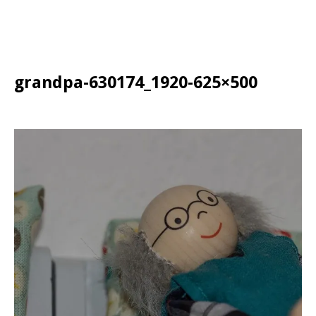
grandpa-630174_1920-625×500