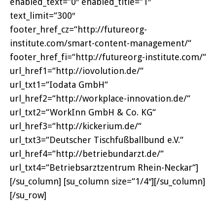
enabled_text=“0″ enabled_title=“1″
text_limit=“300″
footer_href_cz=“http://futureorg-
institute.com/smart-content-management/“
footer_href_fi=“http://futureorg-institute.com/“
url_href1=“http://iovolution.de/“
url_txt1=“Iodata GmbH“
url_href2=“http://workplace-innovation.de/“
url_txt2=“WorkInn GmbH & Co. KG“
url_href3=“http://kickerium.de/“
url_txt3=“Deutscher Tischfußballbund e.V.“
url_href4=“http://betriebundarzt.de/“
url_txt4=“Betriebsarztzentrum Rhein-Neckar“]
[/su_column] [su_column size=“1/4″][/su_column]
[/su_row]