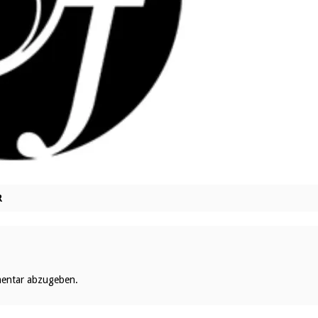
R
entar abzugeben.