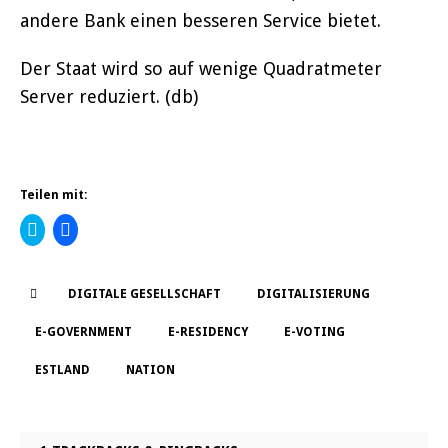
andere Bank einen besseren Service bietet.
Der Staat wird so auf wenige Quadratmeter
Server reduziert. (db)
Teilen mit:
K
K
l
l
i
i
c
c
k
k
,
,
DIGITALE GESELLSCHAFT
DIGITALISIERUNG
u
u
m
m
ü
a
E-GOVERNMENT
E-RESIDENCY
E-VOTING
b
u
e
f
r
F
ESTLAND
NATION
T
a
w
c
i
e
t
b
t
o