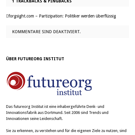
e
o
1 TRACKBACKS & PINGBACKS
r
k
z
z
u
u
t
t
forgsight.com – Partizipation: Politiker werden überflüssig
e
e
i
i
l
l
e
e
KOMMENTARE SIND DEAKTIVIERT.
n
n
(
(
W
W
i
i
r
r
d
d
i
i
ÜBER FUTUREORG INSTITUT
n
n
n
n
e
e
u
u
e
e
m
m
F
F
e
e
n
n
s
s
t
t
e
e
Das
futureorg Institut
ist eine inhabergeführte Denk- und
r
r
Innovationsfabrik aus Dortmund. Seit 2006 sind Trends und
g
g
e
e
Innovationen seine Leidenschaft.
ö
ö
f
f
f
f
Sie zu erkennen, zu verstehen und für die eigenen Ziele zu nutzen, sind
n
n