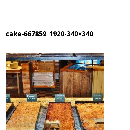
cake-667859_1920-340×340