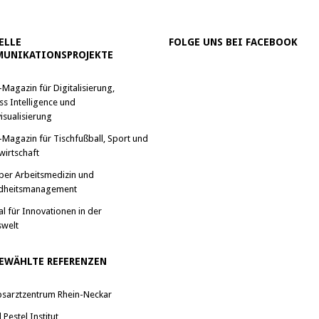
ELLE
FOLGE UNS BEI FACEBOOK
UNIKATIONSPROJEKTE
-Magazin für Digitalisierung,
ss Intelligence und
isualisierung
-Magazin für Tischfußball, Sport und
wirtschaft
ber Arbeitsmedizin und
dheitsmanagement
al für Innovationen in der
swelt
EWÄHLTE REFERENZEN
bsarztzentrum Rhein-Neckar
Pestel Institut