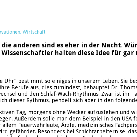
ovationen
,
Wirtschaft
die anderen sind es eher in der Nacht. Würd
Wissenschaftler halten diese Idee für gar 
re Uhr” bestimmt so einiges in unserem Leben. Sie be
hre Berufe aus, dies zumindest, behauptet Dr. Thom
hsel und den Schlaf-Wach-Rhythmus. Zwar ist ihr Tak
ich dieser Rythmus, pendelt sich aber in den folgend
uktiven Tag, morgens ohne Wecker aufzustehen und wi
rlegen. Außerdem solle man dem Beispiel in den USA f
 allem Feuerwehrleute, Ärzte, medizinisches Fachper
rd gefährdet. Besonders bei Schichtarbeitern sei das