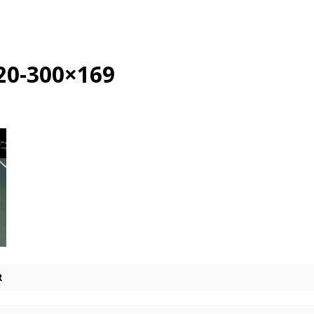
20-300×169
R