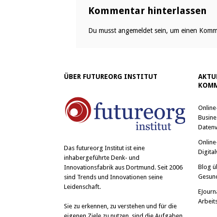
Kommentar hinterlassen
Du musst
angemeldet
sein, um einen Komm
ÜBER FUTUREORG INSTITUT
AKTU
KOMM
Online
Busine
Datenv
Online
Das
futureorg Institut
ist eine
Digital
inhabergeführte Denk- und
Blog ü
Innovationsfabrik aus Dortmund. Seit 2006
Gesun
sind Trends und Innovationen seine
Leidenschaft.
EJourn
Arbeit
Sie zu erkennen, zu verstehen und für die
eigenen Ziele zu nutzen, sind die Aufgaben