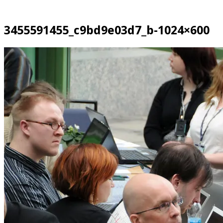
3455591455_c9bd9e03d7_b-1024×600