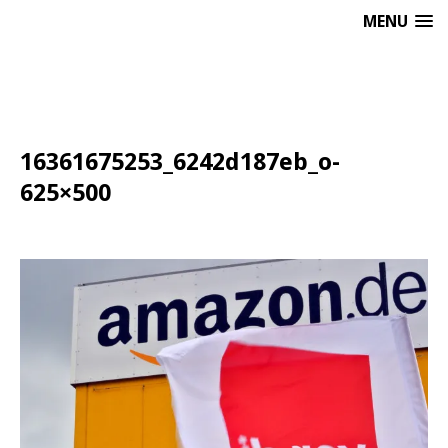
MENU
16361675253_6242d187eb_o-
625×500