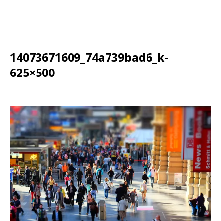
14073671609_74a739bad6_k-
625×500