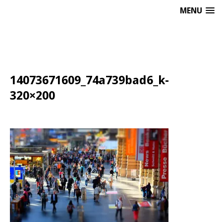
MENU
14073671609_74a739bad6_k-
320×200