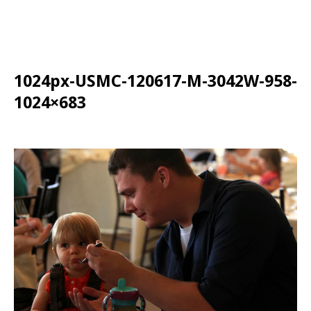
1024px-USMC-120617-M-3042W-958-
1024×683