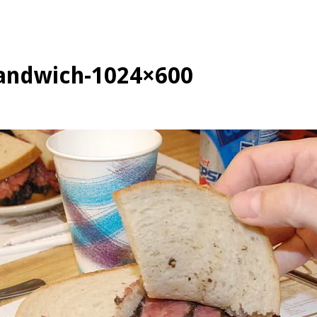
andwich-1024×600