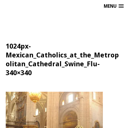
MENU
1024px-
Mexican_Catholics_at_the_Metrop
olitan_Cathedral_Swine_Flu-
340×340