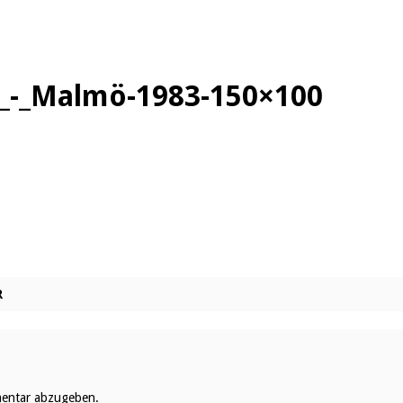
_-_Malmö-1983-150×100
R
entar abzugeben.